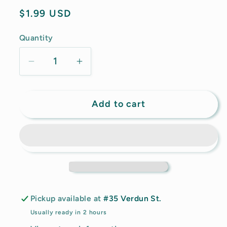
Regular
$1.99 USD
price
Quantity
Decrease
Increase
quantity
quantity
for
for
Add to cart
Vegano
Vegano
Don
Don
Juan
Juan
-
-
Casabe
Casabe
Natural
Natural
(4.0
(4.0
oz)
oz)
Pickup available at
#35 Verdun St.
(Store
(Store
Usually ready in 2 hours
Pick-
Pick-