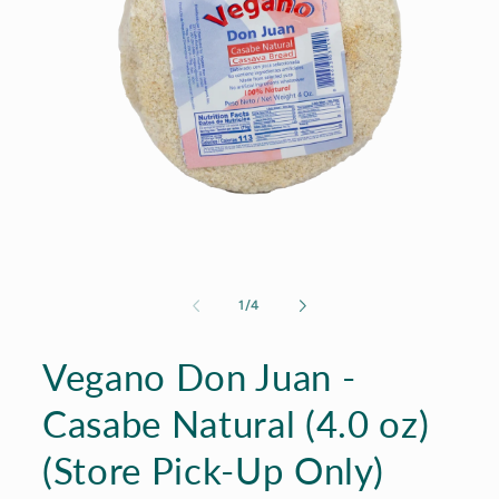
Open
media
1
of
1
/
4
in
modal
Vegano Don Juan -
Casabe Natural (4.0 oz)
(Store Pick-Up Only)