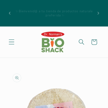
Skip to
Al comprar $75.00 o más recibe 5% en toda su
content
compra, incluya código "Promo5" en la barra de
descuento antes de finalizar su compra. No aplica
a productos en especial o liquidación. Ciertas
restricciones aplican.
Cart
Skip to
product
information