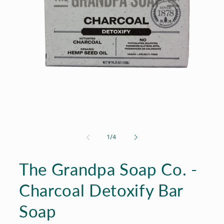
Open
media
1
of
1
/
4
in
modal
The Grandpa Soap Co. -
Charcoal Detoxify Bar
Soap