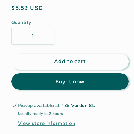
Regular
$5.59 USD
price
Quantity
Decrease
Increase
quantity
quantity
for
for
Add to cart
The
The
Grandpa
Grandpa
Soap
Soap
Buy it now
Co.
Co.
-
-
Charcoal
Charcoal
Pickup available at
#35 Verdun St.
Detoxify
Detoxify
Usually ready in 2 hours
Bar
Bar
View store information
Soap
Soap