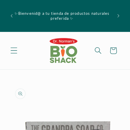
Skip to
content
✨Bienvenid@ a tu tienda de productos naturales
preferida ✨
Cart
Skip to
product
information