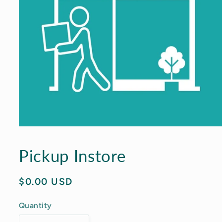
Open
media
1
Pickup Instore
in
modal
Regular
$0.00 USD
price
Quantity