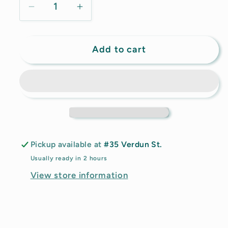
Decrease
Increase
quantity
quantity
for
for
Add to cart
Pickup
Pickup
Instore
Instore
Pickup available at
#35 Verdun St.
Usually ready in 2 hours
View store information