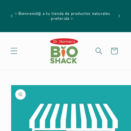
Skip to
Al com
content
compra,
✨Bienvenid@ a tu tienda de productos naturales
descuent
preferida ✨
a prod
Cart
Skip to
product
information