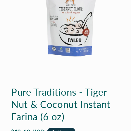
Open
media
1
Pure Traditions - Tiger
in
modal
Nut & Coconut Instant
Farina (6 oz)