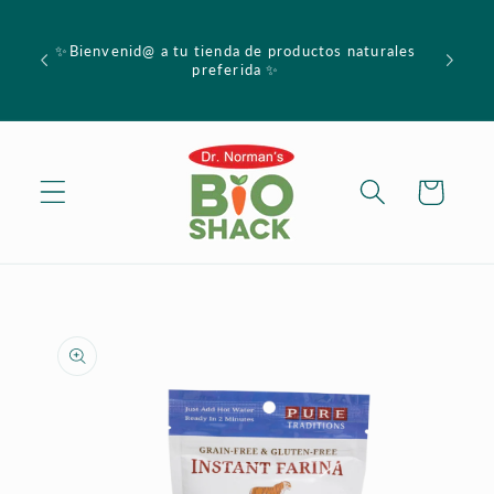
Skip to
content
✨Bienvenid@ a tu tienda de productos naturales
preferida ✨
Cart
Skip to
product
information