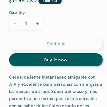
Regular
$12.49 USD
Sold out
price
Quantity
Decrease
Increase
quantity
quantity
for
for
Sold out
Pure
Pure
Traditions
Traditions
-
-
Buy it now
Tiger
Tiger
Nut
Nut
&amp;
&amp;
Cereal caliente instantáneo amigable con
Coconut
Coconut
AIP y excelente para personas con alergias a
Instant
Instant
las nueces de árbol. Súper delicioso y más
Farina
Farina
parecido a una farina que a otros cereales,
(6
(6
con su sabor dulce único propio de las