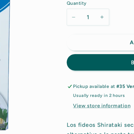
Quantity
Decrease
Increase
quantity
quantity
for
for
A
Liviva
Liviva
-
-
Shirataki
Shirataki
B
Noodles
Noodles
Pickup available at
#35 Ver
Usually ready in 2 hours
View store information
Los fideos Shirataki se