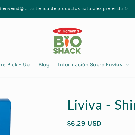
luya código "Promo5" en la barra de descuento antes de fina
o liquidación. Ciertas restricciones aplican.
re Pick - Up
Blog
Información Sobre Envíos
Liviva - Sh
Regular
$6.29 USD
price