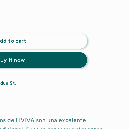
g
i
o
n
dd to cart
uy it now
dun St.
cos de LIVIVA son una excelente