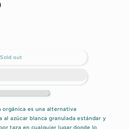
g
i
o
n
Sold out
 orgánica es una alternativa
al azúcar blanca granulada estándar y
por taza en cualquier lugar donde lo