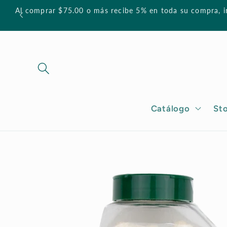
Skip to
Al comprar $75.00 o más recibe 5% en toda su compra, in
content
Catálogo
Sto
Skip to
product
information