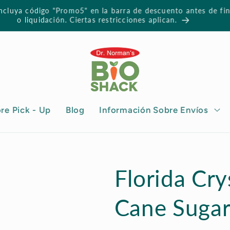
cluya código "Promo5" en la barra de descuento antes de fin
o liquidación. Ciertas restricciones aplican.
re Pick - Up
Blog
Información Sobre Envíos
Florida Cry
Cane Suga